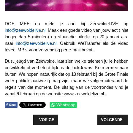
DOE MEE en meld je aan bij ZeewoldeLIVE op
info@zeewoldelive.nl
.
Maak een goede video van jouw act ( niet
langer dan 5 minuten) en stuur die uiterlijk op 20 januari a.s.
naar
info@zeewoldelive.nl
.
Gebruik WeTransfer als de video
teveel MB’s voor verzending per e-mail bevat.
Dus, jeugd van Zeewolde, laat zien welke talenten jullie hebben
ontwikkeld of verbeterd tijdens de lockdowns! Kom ermee naar
buiten! We hopen natuurlijk dat op 13 februari bij de Grote Finale
weer publiek aanwezig mag zijn, maar we volgen uiteraard de
regels van dat moment. De uitslag van de voorrondes vind je
vanaf 9 februari op de website www.zeewoldelive.nl.
f
Whatsapp
Deel
VORIG ARTIKEL: ORANJE FONDS STELT NLDOET 2
VOLGENDE ARTI
VORIGE
VOLGENDE