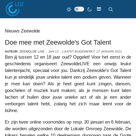
Nieuws Zeewolde
Doe mee met Zeewolde's Got Talent
AUTEUR:
ZEEWOLDE LIVE
JAN 12
LAATST BIJGEWERKT: 17 JANUARI 2021
Ben jij tussen 12 en 18 jaar oud? Opgelet! Voor het eerst in de
geschiedenis organiseert ZeewoldeLIVE een onwijs leuke
talentenjacht, speciaal voor jou. Dankzij Zeewolde’s Got Talent
kun je eindelijk jouw unieke talent een podium geven. Wanneer
je mee kan doen? Als je heel goed kunt zingen, dansen,
goochelen of muziek kunt maken; als je mensen kunt laten
lachen of huilen door jouw unieke act of als je een ander
verborgen talent hebt, zolang het zich maar leent voor de
bühne.
Er zijn twee online voorrondes op resp. 30 januari en 6 februari,
die worden uitgezonden door de Lokale Omroep Zeewolde. De
kijkers bepalen welke 10 deelnemers doorgaan naar de Grote