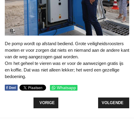
De pomp wordt op afstand bediend. Grote veiligheidsroosters
moeten er voor zorgen dat niets en niemand aan de andere kant
van de weg aangezogen gaat worden.
Om het geheel te vieren was er voor de aanwezigen gratis ijs
en koffie. Dat was niet alleen lekker; het werd een gezellige
bedoening.
f
Whatsapp
Deel
VORIG ARTIKEL: GIJS (7) ZWEMT IN ÉÉN KEER A
VOLGENDE ARTI
VORIGE
VOLGENDE