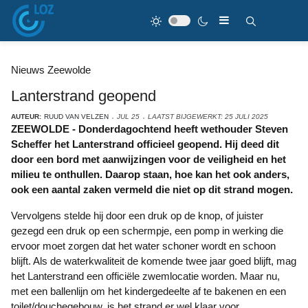
Nieuws Zeewolde
Lanterstrand geopend
AUTEUR:
RUUD VAN VELZEN
JUL 25
LAATST BIJGEWERKT: 25 JULI 2025
ZEEWOLDE - Donderdagochtend heeft wethouder Steven
Scheffer het Lanterstrand officieel geopend. Hij deed dit
door een bord met aanwijzingen voor de veiligheid en het
milieu te onthullen. Daarop staan, hoe kan het ook anders,
ook een aantal zaken vermeld die niet op dit strand mogen.
Vervolgens stelde hij door een druk op de knop, of juister
gezegd een druk op een schermpje, een pomp in werking die
ervoor moet zorgen dat het water schoner wordt en schoon
blijft. Als de waterkwaliteit de komende twee jaar goed blijft, mag
het Lanterstrand een officiële zwemlocatie worden. Maar nu,
met een ballenlijn om het kindergedeelte af te bakenen en een
toilet/douchegebouw, is het strand er wel klaar voor.