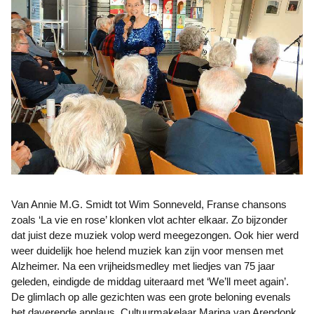
Van Annie M.G. Smidt tot Wim Sonneveld, Franse chansons
zoals ‘La vie en rose’ klonken vlot achter elkaar. Zo bijzonder
dat juist deze muziek volop werd meegezongen. Ook hier werd
weer duidelijk hoe helend muziek kan zijn voor mensen met
Alzheimer. Na een vrijheidsmedley met liedjes van 75 jaar
geleden, eindigde de middag uiteraard met ‘We’ll meet again’.
De glimlach op alle gezichten was een grote beloning evenals
het daverende applaus. Cultuurmakelaar Marina van Arendonk