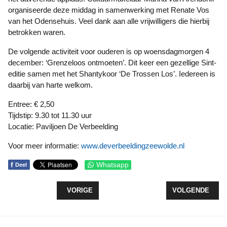
organiseerde deze middag in samenwerking met Renate Vos
van het Odensehuis. Veel dank aan alle vrijwilligers die hierbij
betrokken waren.
De volgende activiteit voor ouderen is op woensdagmorgen 4
december: ‘Grenzeloos ontmoeten’. Dit keer een gezellige Sint-
editie samen met het Shantykoor ‘De Trossen Los’. Iedereen is
daarbij van harte welkom.
Entree: € 2,50
Tijdstip: 9.30 tot 11.30 uur
Locatie: Paviljoen De Verbeelding
Voor meer informatie:
www.deverbeeldingzeewolde.nl
f
Whatsapp
Deel
VORIG ARTIKEL: GRENZELOOS ONTMOETEN SINT
VOLGENDE ARTIK
VORIGE
VOLGENDE