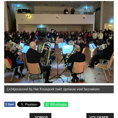
Lichtjesavond bij Het Kruispunt trekt opnieuw veel bezoekers
f
Whatsapp
Deel
VORIG ARTIKEL: HERINNERINGEN TIJDENS LAATS
VOLGENDE ARTIK
VORIGE
VOLGENDE