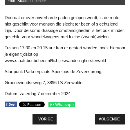
Foto: Staatsbosbeheer
Doordat er over onverharde paden gelopen wordt, is de route
niet geschikt voor mensen die slecht ter been of slechtziend
zijn. Door de soms drassige omstandigheden is het ook minder
geschikt voor wandelwagens met kleine (zwenk)wielen.
Tussen 17.30 en 20.15 uur kan er gestart worden, boek hiervoor
je eigen tijdslot op
www.staatsbosbeheer.nl/lichtjeswandelinghorsterwold
Startpunt: Parkeerplaats Speelbos de Zevensprong,
Groenewoudseweg 7, 3896 LS Zeewolde
Datum: zaterdag 7 december 2024
f
Whatsapp
Deel
VORIG ARTIKEL: MEER AANVRAGEN VOOR FOND
VOLGENDE ARTI
VORIGE
VOLGENDE