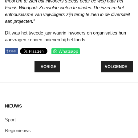
mooi om te zien dat inwoners steeds beter de weg naar het
Fonds Windpark Zeewolde weten te vinden. De inzet en het
enthousiasme van vrijwilligers zijn terug te zien in de diversiteit
aan projecten.”
Dit was het tweede jaar waarin inwoners en organisaties hun
aanvragen konden indienen bij het fonds.
f
Whatsapp
Deel
VORIG ARTIKEL: SINTERKLAAS FEESTELIJK ONT
VOLGENDE ARTI
VORIGE
VOLGENDE
NIEUWS
Sport
Regionieuws