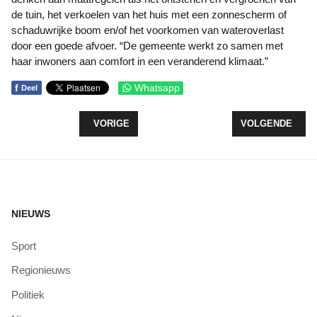
de tuin, het verkoelen van het huis met een zonnescherm of
schaduwrijke boom en/of het voorkomen van wateroverlast
door een goede afvoer. “De gemeente werkt zo samen met
haar inwoners aan comfort in een veranderend klimaat.”
f
Whatsapp
Deel
VORIG ARTIKEL: BEROEP TEGEN ZONNEPARK O
VOLGENDE ARTI
VORIGE
VOLGENDE
NIEUWS
Sport
Regionieuws
Politiek