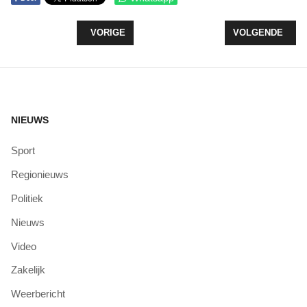
VORIG ARTIKEL: NEXT LEVEL HEALTHCLUB OPEN
VOLGENDE ARTI
VORIGE
VOLGENDE
NIEUWS
Sport
Regionieuws
Politiek
Nieuws
Video
Zakelijk
Weerbericht