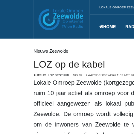
LOKALE OMROEP ZEE
HOME
RAD
Nieuws Zeewolde
LOZ op de kabel
AUTEUR:
LOZ BESTUUR
MEI 01
LAATST BIJGEWERKT: 03 MEI 2
Lokale Omroep Zeewolde (kortgezegd LOZ) is als lokale vrijwilligersorganisatie al
ruim 10 jaar actief als omroep voor
officieel aangewezen als lokaal pu
Zeewolde. De omroep wordt volledig g
om de inwoners van Zeewolde te v