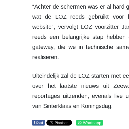
“Achter de schermen was er al hard gewerkt om een video-platform te realiseren
wat de LOZ reeds gebruikt voor h
website”, vervolgt LOZ voorzitter J
reeds een belangrijke stap hebben 
gateway, die we in technische sam
realiseren.
Uiteindelijk zal de LOZ starten met een kabelkrant, waarbij u wordt geïnformeerd
over het laatste nieuws uit Zeewo
reportages uitzenden, evenals live u
van Sinterklaas en Koningsdag.
f
Whatsapp
Deel