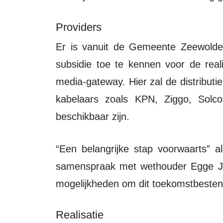
Providers
Er is vanuit de Gemeente Zeewolde voor gekozen om de LOZ éénmalig een
subsidie toe te kennen voor de real
media-gateway. Hier zal de distributi
kabelaars zoals KPN, Ziggo, Solc
beschikbaar zijn.
“Een belangrijke stap voorwaarts” aldus LOZ voorzitter Jan van de Beek. “In
samenspraak met wethouder Egge J
mogelijkheden om dit toekomstbestend
Realisatie