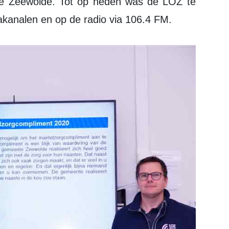
te Zeewolde. Tot op heden was de LOZ te
akanalen en op de radio via 106.4 FM.