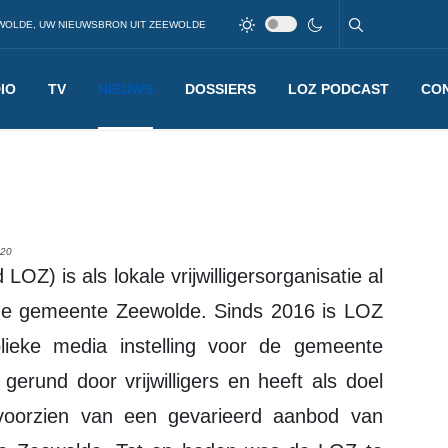
WOLDE, UW NIEUWSBRON UIT ZEEWOLDE
IO
TV
NIEUWS
DOSSIERS
LOZ PODCAST
CO
020
 de gemeente Zeewolde. Sinds 2016 is LOZ
blieke media instelling voor de gemeente
erund door vrijwilligers en heeft als doel
oorzien van een gevarieerd aanbod van