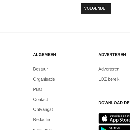
 BIJ DE BLUESEALS
VOLGENDE ARTIKEL: J
VOLGENDE
ALGEMEEN
ADVERTEREN
Bestuur
Adverteren
Organisatie
LOZ bereik
PBO
Contact
DOWNLOAD DE 
Ontvangst
Redactie
vacatures