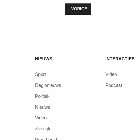
VORIG ARTIKEL: MOEDERDAGACTIE
VORIGE
NIEUWS
INTERACTIEF
Sport
Video
Regionieuws
Podcast
Politiek
Nieuws
Video
Zakelijk
Weerbericht