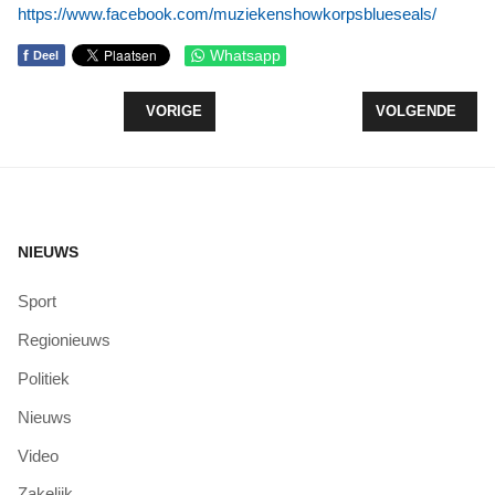
https://www.facebook.com/muziekenshowkorpsblueseals/
f
Whatsapp
Deel
VORIG ARTIKEL: PRIMERA OPENT WINKEL IN RAV
VOLGENDE ARTI
VORIGE
VOLGENDE
NIEUWS
Sport
Regionieuws
Politiek
Nieuws
Video
Zakelijk