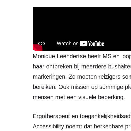
Monique Leendertse heeft MS en loopt met een rollator en spalken. Volgens
haar ontbreken bij meerdere bushaltes 
markeringen. Zo moeten reizigers som
bereiken. Ook missen op sommige ple
mensen met een visuele beperking.
Ergotherapeut en toegankelijkheidsadviseur Steven Dekker van Stichting
Accessibility noemt dat herkenbare 