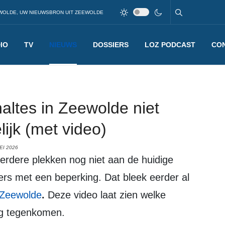
WOLDE, UW NIEUWSBRON UIT ZEEWOLDE
IO
TV
NIEUWS
DOSSIERS
LOZ PODCAST
CO
altes in Zeewolde niet
ijk (met video)
EI 2026
igers met een beperking. Dat bleek eerder al
 Zeewolde
.
Deze video laat zien welke
g tegenkomen.