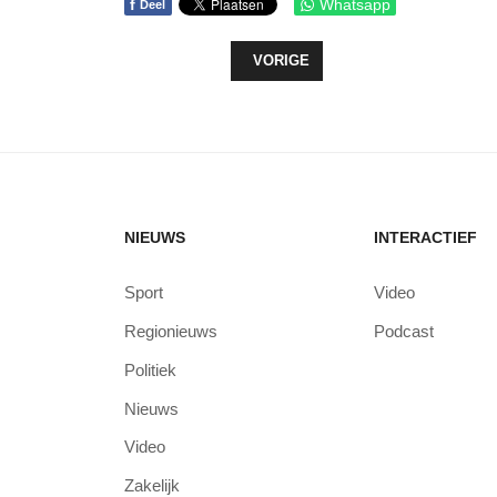
f
Whatsapp
Deel
VORIG ARTIKEL: THUISDISCO GROEI
VORIGE
NIEUWS
INTERACTIEF
Sport
Video
Regionieuws
Podcast
Politiek
Nieuws
Video
Zakelijk