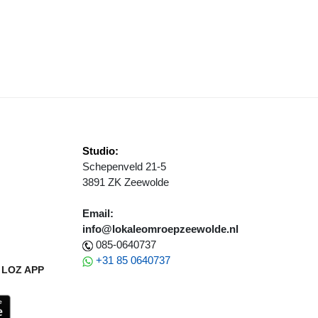
WB FONDS SCHENKT 10.000 EURO AAN HET BESTE MAATSCHAPPELIJ
Studio:
Schepenveld 21-5
3891 ZK Zeewolde
Email:
info@lokaleomroepzeewolde.nl
085-0640737
+31 85 0640737
LOZ APP