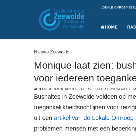
LOKALE OMROEP ZEE
HOME
RAD
Nieuws Zeewolde
Monique laat zien: bush
voor iedereen toegankel
AUTEUR:
JOHAN DE RUYTER
MEI 15
LAATST BIJGEWERKT: 15 M
Bushaltes in Zeewolde voldoen op meerdere plekken nog niet aan de huidige
toegankelijkheidsrichtlijnen voor reiz
uit een
artikel van de Lokale Omroep
problemen mensen met een beperkin