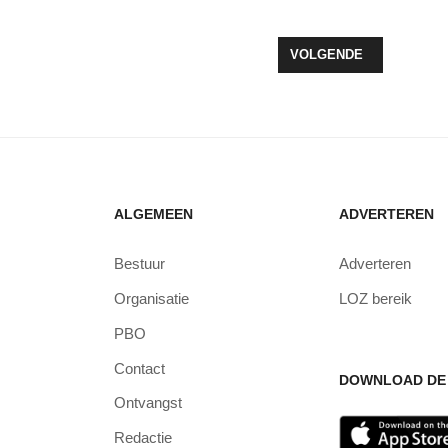
T UIT VAN CORONA-INITIATIEF TOT DJ-CLUB BIJ LOZ
VOLGENDE ARTIKEL: AN
VOLGENDE
ALGEMEEN
ADVERTEREN
Bestuur
Adverteren
Organisatie
LOZ bereik
PBO
Contact
DOWNLOAD DE 
Ontvangst
Redactie