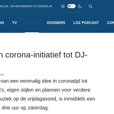
WOLDE, UW NIEUWSBRON UIT ZEEWOLDE
IO
TV
NIEUWS
DOSSIERS
LOZ PODCAST
CO
 corona-initiatief tot DJ-
026
, eigen stijlen en plannen voor verdere
uziek op de vrijdagavond, is inmiddels een
drie uur op zaterdag.