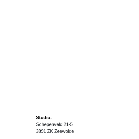
NIQUE LAAT ZIEN: BUSHALTES IN ZEEWOLDE NIET VOOR IEDEREEN 
Studio:
Schepenveld 21-5
3891 ZK Zeewolde