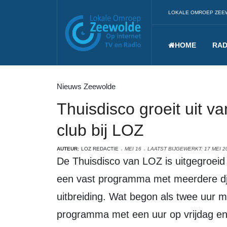
LOKALE OMROEP ZEE
HOME
RAD
Nieuws Zeewolde
Thuisdisco groeit uit van
club bij LOZ
AUTEUR:
LOZ REDACTIE
MEI 16
LAATST BIJGEWERKT: 17 MEI 2
De Thuisdisco van LOZ is uitgegroeid van een eenmalig idee in coronatijd tot
een vast programma met meerdere dj’s
uitbreiding. Wat begon als twee uur m
programma met een uur op vrijdag en 