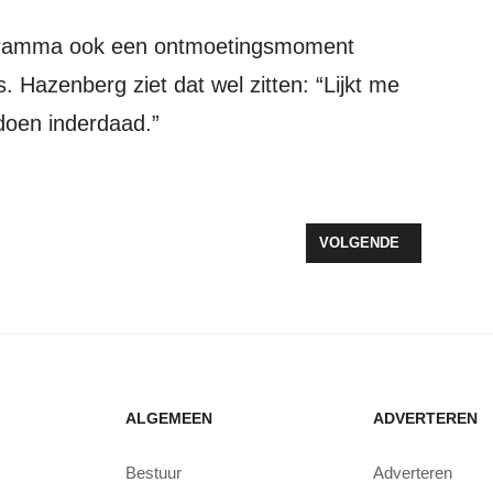
. Hazenberg ziet dat wel zitten: “Lijkt me
 doen inderdaad.”
ELF WAKEN OVER ONZE NATUUR
VOLGENDE ARTIKEL: MO
VOLGENDE
ALGEMEEN
ADVERTEREN
Bestuur
Adverteren