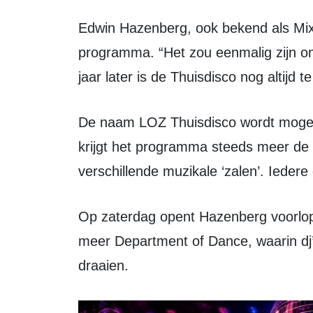
Edwin Hazenberg, ook bekend als Mixmaster Ed, stond aan de basis van het
programma. “Het zou eenmalig zijn omda
jaar later is de Thuisdisco nog altijd t
De naam LOZ Thuisdisco wordt mogelijk nog aangepast. Volgens Hazenberg
krijgt het programma steeds meer de
verschillende muzikale ‘zalen’. Iedere 
Op zaterdag opent Hazenberg voorlopig zelf met Club 73. Daarna volgt onder
meer Department of Dance, waarin dj’
draaien.