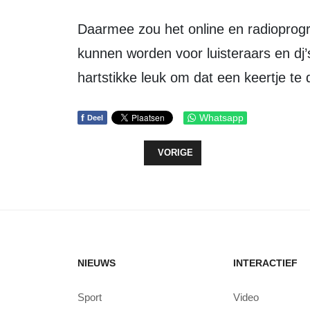
Daarmee zou het online en radioprogramma ook een ontmoetingsmoment
kunnen worden voor luisteraars en dj’s
hartstikke leuk om dat een keertje te
f
Whatsapp
Deel
VORIG ARTIKEL: DRUÏDE EN BOS-
VORIGE
NIEUWS
INTERACTIEF
Sport
Video