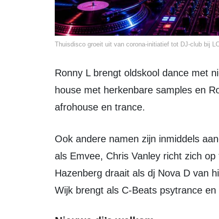
Thuisdisco groeit uit van corona-initiatief tot DJ-club bij L
Ronny L brengt oldskool dance met nieuwe vibes, Diesjhon draait veel funky
house met herkenbare samples en Rol
afrohouse en trance.
Ook andere namen zijn inmiddels aangesloten. Zo draait Maarten van Eekeren
als Emvee, Chris Vanley richt zich o
Hazenberg draait als dj Nova D van hi
Wijk brengt als C-Beats psytrance en 