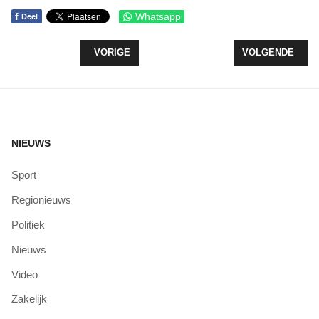
f
Whatsapp
Deel
VORIG ARTIKEL: LAATSTE KANS VOOR VACCINAT
VOLGENDE ARTI
VORIGE
VOLGENDE
NIEUWS
Sport
Regionieuws
Politiek
Nieuws
Video
Zakelijk