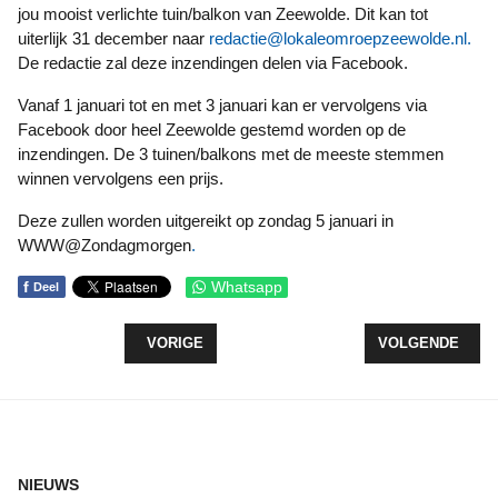
jou mooist verlichte tuin/balkon van Zeewolde. Dit kan tot
uiterlijk 31 december naar
redactie@lokaleomroepzeewolde.nl
.
De redactie zal deze inzendingen delen via Facebook.
Vanaf 1 januari tot en met 3 januari kan er vervolgens via
Facebook door heel Zeewolde gestemd worden op de
inzendingen. De 3 tuinen/balkons met de meeste stemmen
winnen vervolgens een prijs.
Deze zullen worden uitgereikt op zondag 5 januari in
WWW@Zondagmorgen
.
f
Whatsapp
Deel
VORIG ARTIKEL: KERSTBOODSCHAP BURGEMEE
VOLGENDE ARTI
VORIGE
VOLGENDE
NIEUWS