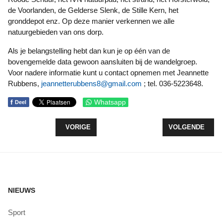
de Voorlanden, de Gelderse Slenk, de Stille Kern, het
gronddepot enz. Op deze manier verkennen we alle
natuurgebieden van ons dorp.
Als je belangstelling hebt dan kun je op één van de
bovengemelde data gewoon aansluiten bij de wandelgroep.
Voor nadere informatie kunt u contact opnemen met Jeannette
Rubbens,
jeannetterubbens8@gmail.com
; tel. 036-5223648.
f
Whatsapp
Deel
VORIG ARTIKEL: HERTZZ WATERSCAPES: EEN M
VOLGENDE ARTI
VORIGE
VOLGENDE
NIEUWS
Sport