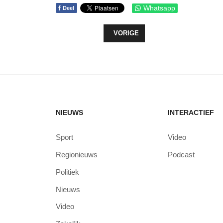
f
Whatsapp
Deel
VORIG ARTIKEL: OPENLUCHT BIO
VORIGE
NIEUWS
INTERACTIEF
Sport
Video
Regionieuws
Podcast
Politiek
Nieuws
Video