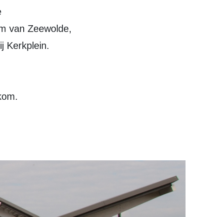
e
um van Zeewolde,
ij Kerkplein.
kom.