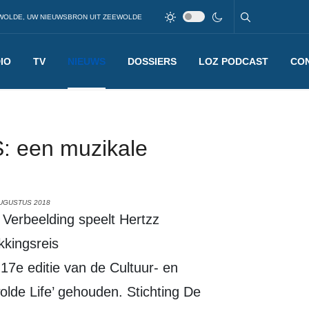
WOLDE, UW NIEUWSBRON UIT ZEEWOLDE
IO
TV
NIEUWS
DOSSIERS
LOZ PODCAST
CO
 een muzikale
AUGUSTUS 2018
kingsreis
7e editie van de Cultuur- en
olde Life’ gehouden. Stichting De