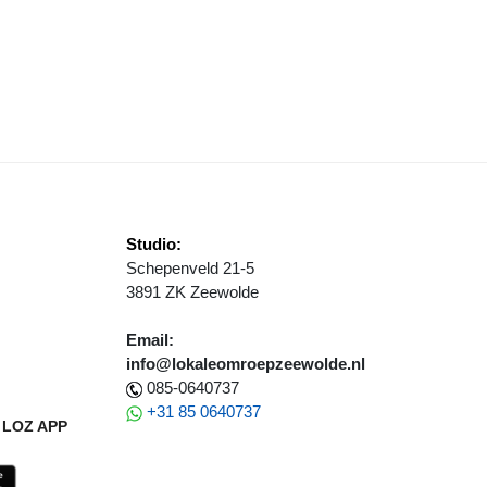
ATUURWANDELINGEN MET IVN ZEEWOLDE
Studio:
Schepenveld 21-5
3891 ZK Zeewolde
Email:
info@lokaleomroepzeewolde.nl
085-0640737
+31 85 0640737
LOZ APP