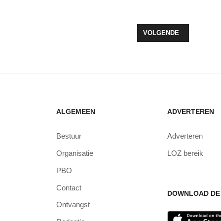
SCOOP OP HET WOLDSTRAND IN ZEEWOLDE
VOLGENDE ARTIKEL: N
VOLGENDE
ALGEMEEN
ADVERTEREN
Bestuur
Adverteren
Organisatie
LOZ bereik
PBO
Contact
DOWNLOAD DE 
Ontvangst