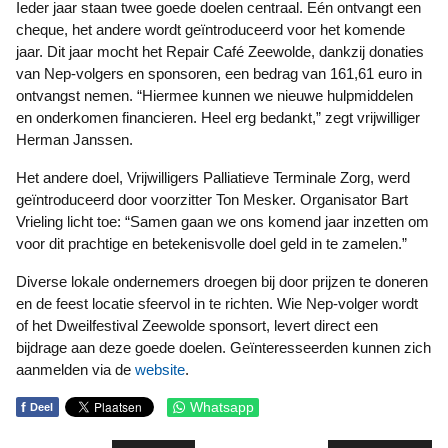
Ieder jaar staan twee goede doelen centraal. Eén ontvangt een
cheque, het andere wordt geïntroduceerd voor het komende
jaar. Dit jaar mocht het Repair Café Zeewolde, dankzij donaties
van Nep-volgers en sponsoren, een bedrag van 161,61 euro in
ontvangst nemen. “Hiermee kunnen we nieuwe hulpmiddelen
en onderkomen financieren. Heel erg bedankt,” zegt vrijwilliger
Herman Janssen.
Het andere doel, Vrijwilligers Palliatieve Terminale Zorg, werd
geïntroduceerd door voorzitter Ton Mesker. Organisator Bart
Vrieling licht toe: “Samen gaan we ons komend jaar inzetten om
voor dit prachtige en betekenisvolle doel geld in te zamelen.”
Diverse lokale ondernemers droegen bij door prijzen te doneren
en de feest locatie sfeervol in te richten. Wie Nep-volger wordt
of het Dweilfestival Zeewolde sponsort, levert direct een
bijdrage aan deze goede doelen. Geïnteresseerden kunnen zich
aanmelden via de
website
.
f
Whatsapp
Deel