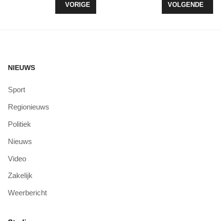
VORIG ARTIKEL: UPDATE: HISTORISCHE SCHEPE
VOLGENDE ARTI
VORIGE
VOLGENDE
NIEUWS
Sport
Regionieuws
Politiek
Nieuws
Video
Zakelijk
Weerbericht