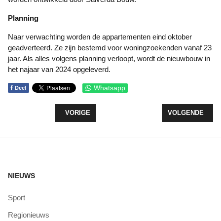
Planning
Naar verwachting worden de appartementen eind oktober
geadverteerd. Ze zijn bestemd voor woningzoekenden vanaf 23
jaar. Als alles volgens planning verloopt, wordt de nieuwbouw in
het najaar van 2024 opgeleverd.
f
Whatsapp
Deel
VORIG ARTIKEL: PADDENSTOELENACTIVITEITEN 
VOLGENDE ARTI
VORIGE
VOLGENDE
NIEUWS
Sport
Regionieuws