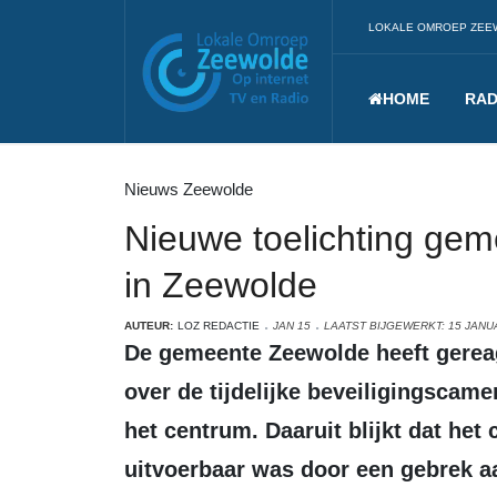
LOKALE OMROEP ZEE
HOME
RAD
Nieuws Zeewolde
Nieuwe toelichting gem
in Zeewolde
AUTEUR:
LOZ REDACTIE
JAN 15
LAATST BIJGEWERKT: 15 JANU
De gemeente Zeewolde heeft gereageerd op vragen van Leefbaar Zeewolde
over de
tijdelijke beveiligingscamer
het centrum. Daaruit blijkt dat het 
uitvoerbaar was door een gebrek aan