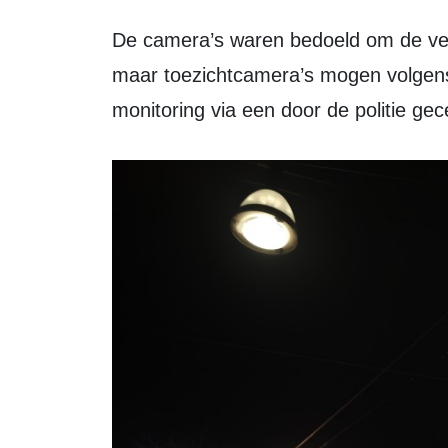
De camera’s waren bedoeld om de veiligheid en openbare orde te versterken,
maar toezichtcamera’s mogen volgens 
monitoring via een door de politie gece