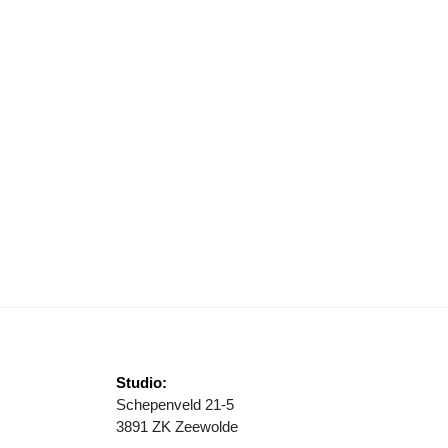
 ‘ZINVOL MAAR LASTIG’
T VERHAAL ACHTER HOOR JIJ WAT IK HOOR? TIEN JAAR LUISTEREN
Studio:
Schepenveld 21-5
3891 ZK Zeewolde