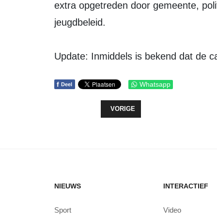
extra opgetreden door gemeente, poli
jeugdbeleid.
Update: Inmiddels is bekend dat de 
f
Whatsapp
Deel
VORIG ARTIKEL: WOONPALET: GE
VORIGE
NIEUWS
INTERACTIEF
Sport
Video