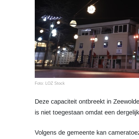
Foto: LOZ Stock
Deze capaciteit ontbreekt in Zeewolde, en ook monitoring door een externe partij
is niet toegestaan omdat een dergelijk
Volgens de gemeente kan cameratoezicht in het centrum alleen ingezet worden