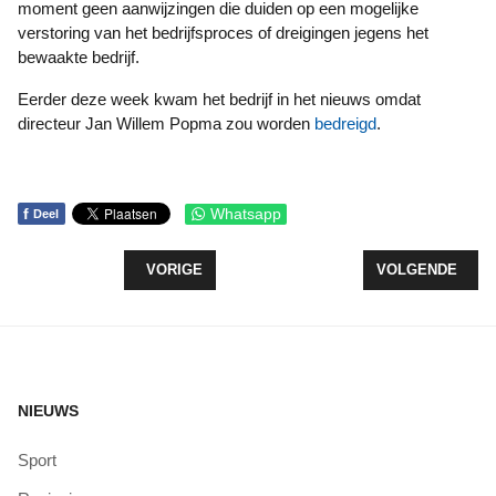
moment geen aanwijzingen die duiden op een mogelijke
verstoring van het bedrijfsproces of dreigingen jegens het
bewaakte bedrijf.
Eerder deze week kwam het bedrijf in het nieuws omdat
directeur Jan Willem Popma zou worden
bedreigd
.
f
Whatsapp
Deel
VORIG ARTIKEL: SMUL VAN EIGEN OOGST
VOLGENDE ARTI
VORIGE
VOLGENDE
NIEUWS
Sport