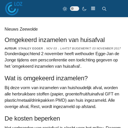
Nieuws Zeewolde
Omgekeerd inzamelen van huisafval
AUTEUR:
STANLEY EGGER
NOV 03
LAATST BIJGEWERKT: 03 NOVEMBER 2017
Donderdagochtend 2 november heeft wethouder Egge-Jan de
Jonge tijdens een persconferentie een toelichting gegeven op
het 'omgekeerd inzamelen van huisafval'.
Wat is omgekeerd inzamelen?
Bij deze vorm van inzamelen van huishoudelijk afval, worden
alle herbruikbare stoffen (papier, groente/fruit/tuinafval GFT en
plastic/metaal/drinkpakken PMD) aan huis ingezameld. Alle
overige afval, Rest, wordt ingezameld op afstand.
De kosten beperken
Het verbranden van restafval is slecht voor het milieu. Daarom