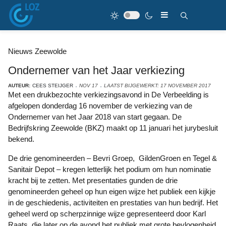
Nieuws Zeewolde
Ondernemer van het Jaar verkiezing
AUTEUR:
CEES STEIJGER
NOV 17
LAATST BIJGEWERKT: 17 NOVEMBER 2017
Met een drukbezochte verkiezingsavond in De Verbeelding is
afgelopen donderdag 16 november de verkiezing van de
Ondernemer van het Jaar 2018 van start gegaan. De
Bedrijfskring Zeewolde (BKZ) maakt op 11 januari het jurybesluit
bekend.
De drie genomineerden – Bevri Groep, GildenGroen en Tegel &
Sanitair Depot – kregen letterlijk het podium om hun nominatie
kracht bij te zetten. Met presentaties gunden de drie
genomineerden geheel op hun eigen wijze het publiek een kijkje
in de geschiedenis, activiteiten en prestaties van hun bedrijf. Het
geheel werd op scherpzinnige wijze gepresenteerd door Karl
Raats, die later op de avond het publiek met grote bevlogenheid