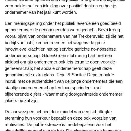
vermaakte met een inleiding over positief denken en hoe je
ondernemer van het jaar kunt worden.
Een meningspeiling onder het publiek leverde een goed beeld
op hoe er over de genomineerden werd gedacht. Bevri kreeg
vooral bijval van ondernemers van het Trekkersveld; zij die het
bedrijf van nabij kennen roemen het wegens de grote
innovatieve kracht en het op service gerichte no-nonsense
ondernemerschap. GildenGroen stal menig hart met een
pleidooi om als ondernemer ook iets terug te doen voor de
gemeenschap; het sociale ondernemerschap geeft deze
genomineerde extra glans. Tegel & Sanitair Depot maakte
indruk met de authenticiteit van de jonge ondernemers die een
staaltje ondernemerschap ten toon spreidden - met
bijbehorende cijfers - waar menig doorgewinterde ondernemer
jaloers op zal zijn.
De aanwezigen hebben door middel van een schriftelijke
stemming hun voorkeur bepaald en deze ook voorzien van
motivaties. De publiekskeuze is medebepalend voor het
uiteindelijke oordeel van de jury. De winnaar van de begeerde