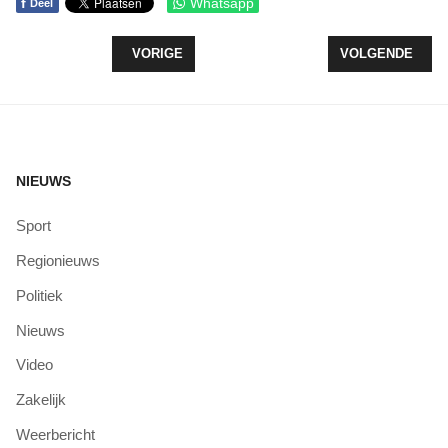
f
Whatsapp
Deel
VORIG ARTIKEL: OPENING PIETENHUIS ZEEWOLD
VOLGENDE ARTI
VORIGE
VOLGENDE
NIEUWS
Sport
Regionieuws
Politiek
Nieuws
Video
Zakelijk
Weerbericht