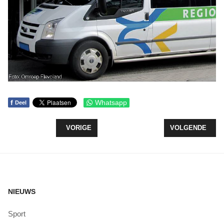
f
Whatsapp
Deel
VORIG ARTIKEL: ONDERNEMER VAN HET JAAR VE
VOLGENDE ARTI
VORIGE
VOLGENDE
NIEUWS
Sport