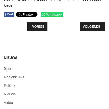
krijgen.
f
Whatsapp
Deel
VORIG ARTIKEL: LEEFBAAR ZEEWOLDE EN CHRIS
VOLGENDE ARTI
VORIGE
VOLGENDE
NIEUWS
Sport
Regionieuws
Politiek
Nieuws
Video