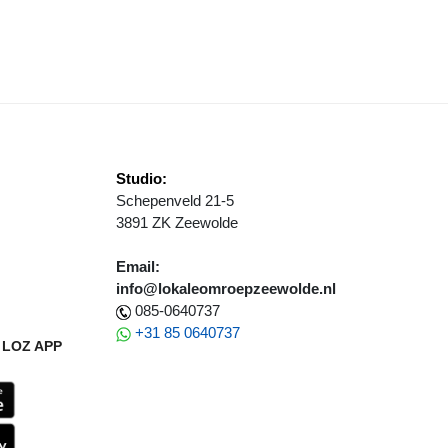
TERPRET IN IN DE LICHTKRING!
Studio:
Schepenveld 21-5
3891 ZK Zeewolde
Email:
info@lokaleomroepzeewolde.nl
085-0640737
+31 85 0640737
LOZ APP