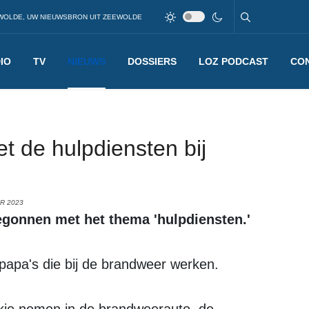
WOLDE, UW NIEUWSBRON UIT ZEEWOLDE
IO
TV
NIEUWS
DOSSIERS
LOZ PODCAST
CO
t de hulpdiensten bij
R 2023
begonnen met het thema 'hulpdiensten.'
papa's die bij de brandweer werken.