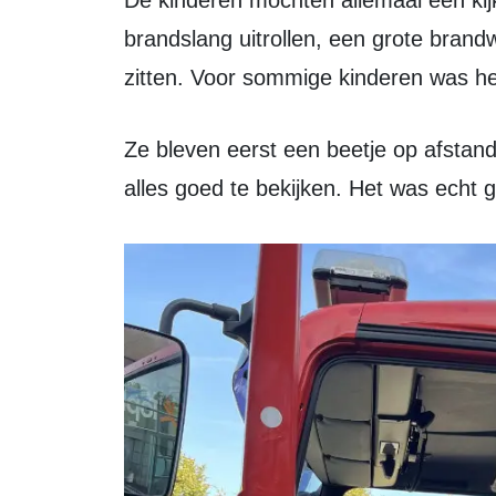
De kinderen mochten allemaal een kijkje nemen in de brandweerauto, de
brandslang uitrollen, een grote brand
zitten. Voor sommige kinderen was h
Ze bleven eerst een beetje op afstand, maar kwamen later toch dichterbij om
alles goed te bekijken. Het was echt 