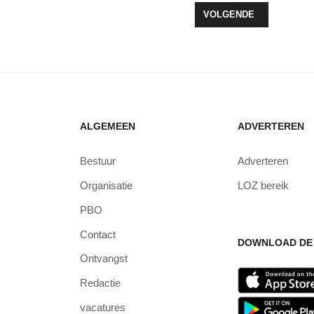
EKEN EN KNUTSELEN BIJ IVN
VOLGENDE ARTIKEL: WA
VOLGENDE
ALGEMEEN
ADVERTEREN
Bestuur
Adverteren
Organisatie
LOZ bereik
PBO
Contact
DOWNLOAD DE 
Ontvangst
Redactie
vacatures