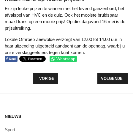
Er zijn leuke prijzen te winnen met het levend ganzenbord, het
afvalspel van HVC en de quiz. Ook het mooiste bruidspaar
maakt kans op een mooie prijs! Op dinsdagavond 16 mei is de
prijsuitreiking.
Lokale Omroep Zeewolde verzorgt van 12.00 tot 14.00 uur in
haar uitzending uitgebreid aandacht aan de opendag, waarbij u
onze verslaggeefsters tegen kunt komen.
f
Whatsapp
Deel
VORIG ARTIKEL: 21 MEI LET’S GO OUTDOOR
VOLGENDE ARTI
VORIGE
VOLGENDE
NIEUWS
Sport