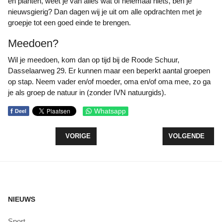
en planten, weet je van alles wat of helemaal niets, ben je
nieuwsgierig? Dan dagen wij je uit om alle opdrachten met je
groepje tot een goed einde te brengen.
Meedoen?
Wil je meedoen, kom dan op tijd bij de Roode Schuur,
Dasselaarweg 29. Er kunnen maar een beperkt aantal groepen
op stap. Neem vader en/of moeder, oma en/of oma mee, zo ga
je als groep de natuur in (zonder IVN natuurgids).
f
Whatsapp
Deel
VORIG ARTIKEL: OPENDAG GEMEENTE ZEEWOLD
VOLGENDE ARTI
VORIGE
VOLGENDE
NIEUWS
Sport