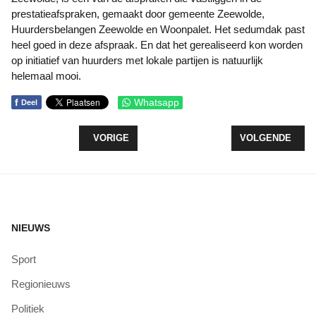
prestatieafspraken, gemaakt door gemeente Zeewolde,
Huurdersbelangen Zeewolde en Woonpalet. Het sedumdak past
heel goed in deze afspraak. En dat het gerealiseerd kon worden
op initiatief van huurders met lokale partijen is natuurlijk
helemaal mooi.
f
Whatsapp
Deel
VORIG ARTIKEL: COMMISSARIS VAN DE KONING
VOLGENDE ARTI
VORIGE
VOLGENDE
NIEUWS
Sport
Regionieuws
Politiek