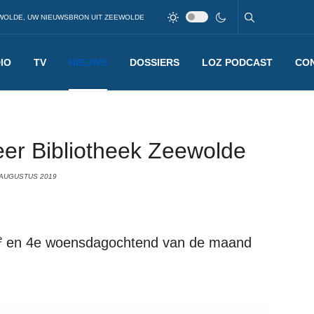
WOLDE, UW NIEUWSBRON UIT ZEEWOLDE
IO
TV
NIEUWS
DOSSIERS
LOZ PODCAST
CO
er Bibliotheek Zeewolde
 AUGUSTUS 2019
e
en 4e woensdagochtend van de maand