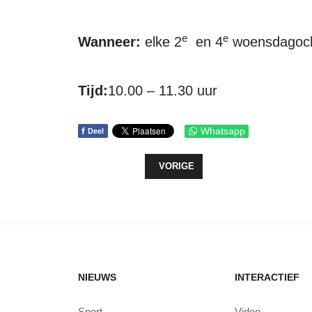
e
e
Wanneer:
elke 2
en 4
woensdagoch
Tijd:
10.00 – 11.30 uur
f
Whatsapp
Deel
VORIG ARTIKEL: 2E MASTERCLAS
VORIGE
NIEUWS
INTERACTIEF
Sport
Video