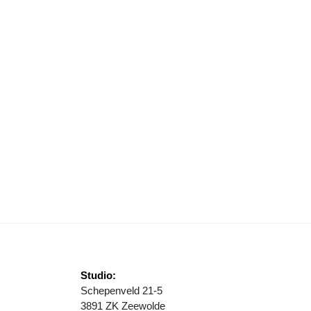
ARAKTERVOLLE POLDERHELDEN
RIK WALLENBURG ONTWERPT PRIJS CENTRUMONDERNEMER VAN HET
Studio:
Schepenveld 21-5
3891 ZK Zeewolde