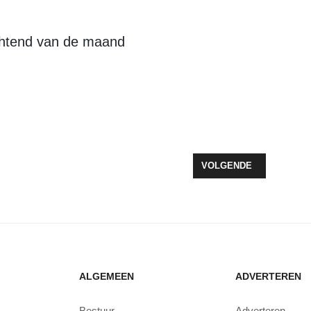
tend van de maand
S: KOM ETEN! FLEVOLANDSE BOEREN EN KOKS PIONIEREN MET K
VOLGENDE ARTIKEL: E
VOLGENDE
ALGEMEEN
ADVERTEREN
Bestuur
Adverteren