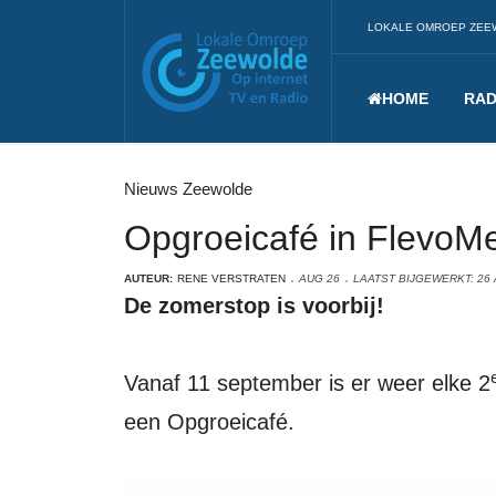
LOKALE OMROEP ZEE
HOME
RAD
Nieuws Zeewolde
Opgroeicafé in FlevoMe
AUTEUR:
RENE VERSTRATEN
AUG 26
LAATST BIJGEWERKT: 26
De zomerstop is voorbij!
Vanaf 11 september is er weer elke 2
een Opgroeicafé.