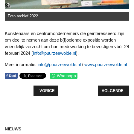
Foto archief 2022
Kunstenaars en centrumondernemers die geïnteresseerd zijn
om deel te nemen aan deze b(l)oeiende expositie worden
vriendelijk verzocht om hun medewerking te bevestigen vóór 29
februari 2024 (
info@puurzeewolde.nl
).
Meer informatie:
info@puurzeewolde.nl
/
www.puurzeewolde.nl
f
Whatsapp
Deel
VORIG ARTIKEL: NAGENOEG UITVERKOCHT THEA
VOLGENDE ARTI
VORIGE
VOLGENDE
NIEUWS