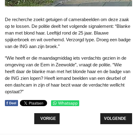
De recherche zoekt getuigen of camerabeelden om deze zaak
op te lossen. De politie deelt het volgende signalement: “Blanke
man met blond haar. Leeftijd rond de 25 jaar. Blauwe
spijkerbroek en wit overhemd. Verzorgd type. Droeg een badge
van de ING aan zijn broek.”
“Wie heeft er die maandagmiddag iets verdachts gezien in de
omgeving van de Eem in Zeewolde”, vraagt de politie. “Wie
heeft daar de blanke man met het blonde haar en de badge van
de ING zien lopen? Heeft iemand beelden van een deurbel of
een dashcam in zijn of haar bezit waar de verdachte wellicht
opstaat?”
f
Whatsapp
Deel
VORIG ARTIKEL: E-BOOK CAFÉ IN BIBLIOTHEEK
VOLGENDE ARTI
VORIGE
VOLGENDE