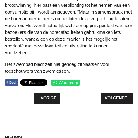
broodwinning; hier past een verplichting tot het nemen van een
consumptie bij”, wordt aangegeven. “Maar in samenspraak met
de horecaondernemer is nu besloten deze verplichting te laten
vervallen. Het wordt natuurlijk wel zeer op prijs gesteld wanneer
bezoekers die van de horecafaciliteiten gebruikmaken iets
bestellen, want alleen op deze manier is het mogelijk het
sportcafé met deze kwaliteit en uitstraling te kunnen
voortzetten.”
Het zwembad biedt zelf niet genoeg zitplaatsen voor
toeschouwers van zwemlessen.
f
Whatsapp
Deel
VORIG ARTIKEL: LEEN-AED OP FLEVOPLEIN
VOLGENDE ARTI
VORIGE
VOLGENDE
NIEUWS