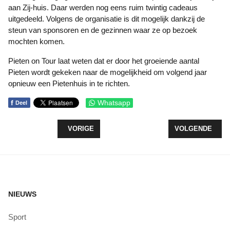
aan Zij-huis. Daar werden nog eens ruim twintig cadeaus
uitgedeeld. Volgens de organisatie is dit mogelijk dankzij de
steun van sponsoren en de gezinnen waar ze op bezoek
mochten komen.
Pieten on Tour laat weten dat er door het groeiende aantal
Pieten wordt gekeken naar de mogelijkheid om volgend jaar
opnieuw een Pietenhuis in te richten.
f
Whatsapp
Deel
VORIG ARTIKEL: VOEDSELBOS THUISHAVEN GRO
VOLGENDE ARTI
VORIGE
VOLGENDE
NIEUWS
Sport