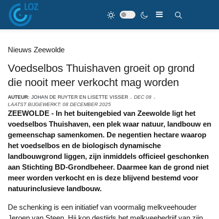
Nieuws Zeewolde
Voedselbos Thuishaven groeit op grond
die nooit meer verkocht mag worden
AUTEUR:
JOHAN DE RUYTER EN LISETTE VISSER
DEC 08
LAATST BIJGEWERKT: 08 DECEMBER 2025
ZEEWOLDE - In het buitengebied van Zeewolde ligt het
voedselbos Thuishaven, een plek waar natuur, landbouw en
gemeenschap samenkomen. De negentien hectare waarop
het voedselbos en de biologisch dynamische
landbouwgrond liggen, zijn inmiddels officieel geschonken
aan Stichting BD-Grondbeheer. Daarmee kan de grond niet
meer worden verkocht en is deze blijvend bestemd voor
natuurinclusieve landbouw.
De schenking is een initiatief van voormalig melkveehouder
Jeroen van Steen. Hij kon destijds het melkveebedrijf van zijn