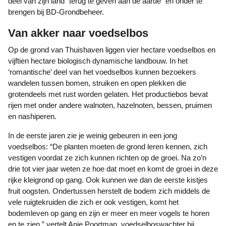
deel van zijn land “terug te geven aan de aarde” en onder te
brengen bij BD-Grondbeheer.
Van akker naar voedselbos
Op de grond van Thuishaven liggen vier hectare voedselbos en
vijftien hectare biologisch dynamische landbouw. In het
‘romantische’ deel van het voedselbos kunnen bezoekers
wandelen tussen bomen, struiken en open plekken die
grotendeels met rust worden gelaten. Het productiebos bevat
rijen met onder andere walnoten, hazelnoten, bessen, pruimen
en nashiperen.
In de eerste jaren zie je weinig gebeuren in een jong
voedselbos: “De planten moeten de grond leren kennen, zich
vestigen voordat ze zich kunnen richten op de groei. Na zo’n
drie tot vier jaar weten ze hoe dat moet en komt de groei in deze
rijke kleigrond op gang. Ook kunnen we dan de eerste kistjes
fruit oogsten. Ondertussen herstelt de bodem zich middels de
vele ruigtekruiden die zich er ook vestigen, komt het
bodemleven op gang en zijn er meer en meer vogels te horen
en te zien,” vertelt Anje Poortman, voedselboswachter bij