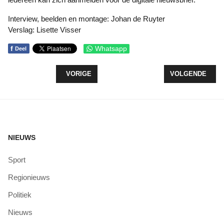
Interview, beelden en montage: Johan de Ruyter
Verslag: Lisette Visser
f
Whatsapp
Deel
VORIG ARTIKEL: OPEN HAVEN GAAT VERBOUWEN;
VOLGENDE ARTI
VORIGE
VOLGENDE
NIEUWS
Sport
Regionieuws
Politiek
Nieuws