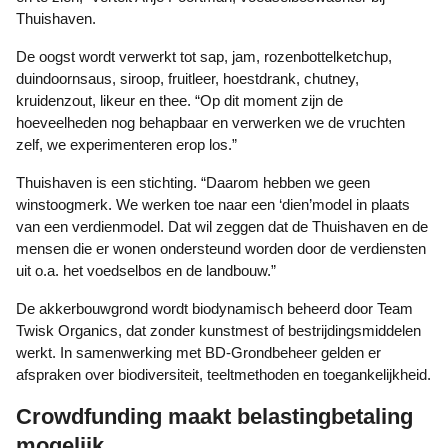
Thuishaven.
De oogst wordt verwerkt tot sap, jam, rozenbottelketchup,
duindoornsaus, siroop, fruitleer, hoestdrank, chutney,
kruidenzout, likeur en thee. “Op dit moment zijn de
hoeveelheden nog behapbaar en verwerken we de vruchten
zelf, we experimenteren erop los.”
Thuishaven is een stichting. “Daarom hebben we geen
winstoogmerk. We werken toe naar een ‘dien’model in plaats
van een verdienmodel. Dat wil zeggen dat de Thuishaven en de
mensen die er wonen ondersteund worden door de verdiensten
uit o.a. het voedselbos en de landbouw.”
De akkerbouwgrond wordt biodynamisch beheerd door Team
Twisk Organics, dat zonder kunstmest of bestrijdingsmiddelen
werkt. In samenwerking met BD-Grondbeheer gelden er
afspraken over biodiversiteit, teeltmethoden en toegankelijkheid.
Crowdfunding maakt belastingbetaling
mogelijk