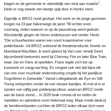
klagen en de gemeente er uiteindelijk een eind aan maakte”,
klinkt er nog steeds een beetje spijt door in Henks stem.
Eigenlijk is BROZ nooit gestopt. Het werk en de jonge gezinnen
kregen na 23 jaar halverwege de jaren ’90 echter even
voorrang, reden waarom er op de pauzeknop werd gedrukt.
Afzonderlijk gingen de heren ondertussen wel verder. Henk:
“Die schuurfeesten waren een soort kraamkamer voor
polderbands. Uit BROZ ontstond de theaterproductie Jewels en
bluesband MacAllan, ik werd gitarist bij Van Leer, terwijl Geert
bijvoorbeeld toetsenist werd bij Chimney Fire en later Blue Train,
waar Jan en Hans al speelden. Frans legde zich toe op
koorwerk en zangcoaching. En vergeet ook niet dat bijna elk
van ons voor muzikale ondersteuning zorgde bij het jaarlijkse
Oogstfeest in Zeewolde.” Vanuit collegabands als Eye en Still
Young ontsproten verder tal van nieuwe bandjes. Al met al is er
sprake van vijftig jaar polderpopcultuur, waarvan BROZ mede
aan de basis stond… In 2020 brak corona uit en vielen de
repetities en optredens even helemaal weg. Maar mede dankzij
de familieverbanden zochten de BROZ-leden elkaar tóch weer