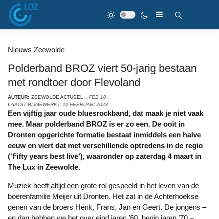
Nieuws Zeewolde
Polderband BROZ viert 50-jarig bestaan
met rondtoer door Flevoland
AUTEUR:
ZEEWOLDE ACTUEEL
FEB 10
LAATST BIJGEWERKT: 12 FEBRUARI 2023
Een vijftig jaar oude bluesrockband, dat maak je niet vaak
mee. Maar polderband BROZ is er zo een. De ooit in
Dronten opgerichte formatie bestaat inmiddels een halve
eeuw en viert dat met verschillende optredens in de regio
(‘Fifty years best live’), waaronder op zaterdag 4 maart in
The Lux in Zeewolde.
Muziek heeft altijd een grote rol gespeeld in het leven van de
boerenfamilie Meijer uit Dronten. Het zat in de Achterhoekse
genen van de broers Henk, Frans, Jan en Geert. De jongens –
en dan hebben we het over eind jaren ’60, begin jaren ’70 –