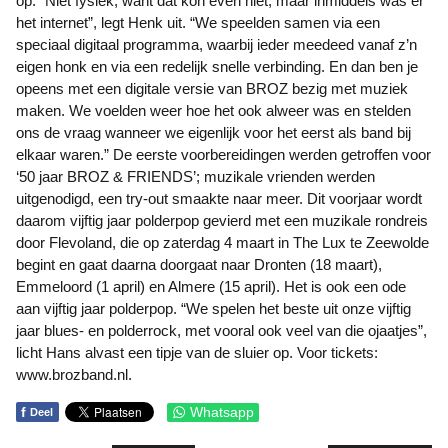
op. “Niet fysiek, want dat kon even niet, maar inmiddels was er
het internet”, legt Henk uit. “We speelden samen via een
speciaal digitaal programma, waarbij ieder meedeed vanaf z’n
eigen honk en via een redelijk snelle verbinding. En dan ben je
opeens met een digitale versie van BROZ bezig met muziek
maken. We voelden weer hoe het ook alweer was en stelden
ons de vraag wanneer we eigenlijk voor het eerst als band bij
elkaar waren.” De eerste voorbereidingen werden getroffen voor
‘50 jaar BROZ & FRIENDS’; muzikale vrienden werden
uitgenodigd, een try-out smaakte naar meer. Dit voorjaar wordt
daarom vijftig jaar polderpop gevierd met een muzikale rondreis
door Flevoland, die op zaterdag 4 maart in The Lux te Zeewolde
begint en gaat daarna doorgaat naar Dronten (18 maart),
Emmeloord (1 april) en Almere (15 april). Het is ook een ode
aan vijftig jaar polderpop. “We spelen het beste uit onze vijftig
jaar blues- en polderrock, met vooral ook veel van die ojaatjes”,
licht Hans alvast een tipje van de sluier op. Voor tickets:
www.brozband.nl.
f
Whatsapp
Deel