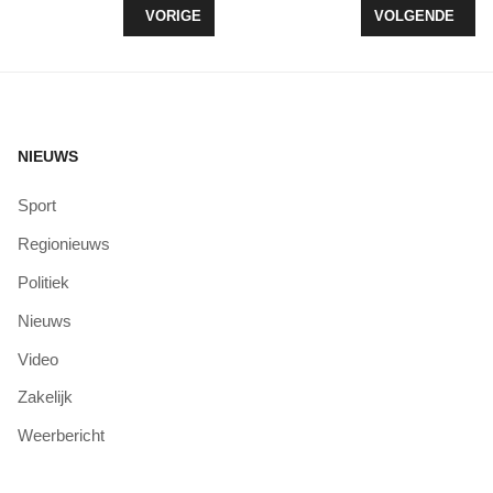
VORIG ARTIKEL: BLIND DATEN MET EEN BOEK IN
VOLGENDE ARTI
VORIGE
VOLGENDE
NIEUWS
Sport
Regionieuws
Politiek
Nieuws
Video
Zakelijk
Weerbericht