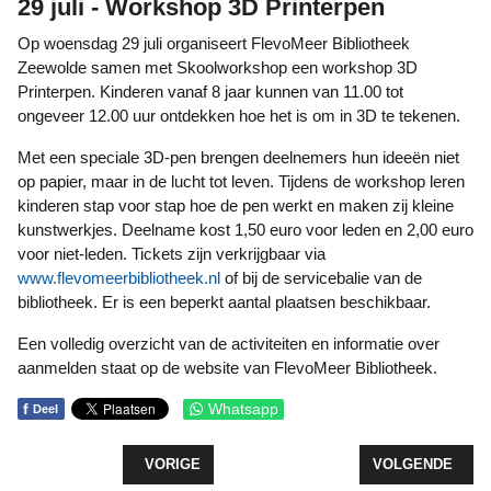
29 juli - Workshop 3D Printerpen
Op woensdag 29 juli organiseert FlevoMeer Bibliotheek
Zeewolde samen met Skoolworkshop een workshop 3D
Printerpen. Kinderen vanaf 8 jaar kunnen van 11.00 tot
ongeveer 12.00 uur ontdekken hoe het is om in 3D te tekenen.
Met een speciale 3D-pen brengen deelnemers hun ideeën niet
op papier, maar in de lucht tot leven. Tijdens de workshop leren
kinderen stap voor stap hoe de pen werkt en maken zij kleine
kunstwerkjes. Deelname kost 1,50 euro voor leden en 2,00 euro
voor niet-leden. Tickets zijn verkrijgbaar via
www.flevomeerbibliotheek.nl
of bij de servicebalie van de
bibliotheek. Er is een beperkt aantal plaatsen beschikbaar.
Een volledig overzicht van de activiteiten en informatie over
aanmelden staat op de website van FlevoMeer Bibliotheek.
f
Whatsapp
Deel
VORIG ARTIKEL: MAATJES GEZOCHT VOOR INWO
VOLGENDE ARTI
VORIGE
VOLGENDE