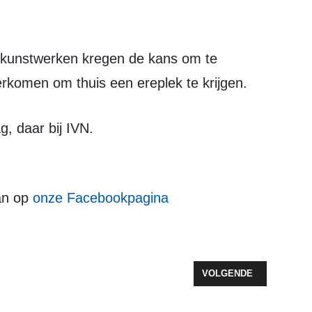
rkomen om thuis een ereplek te krijgen.
, daar bij IVN.
an op
onze Facebookpagina
 REISAPPS EN GRAFFITI: DIT GEBEURT ER IN JULI IN DE BIBLIOTH
VOLGENDE ARTIKEL: V
VOLGENDE