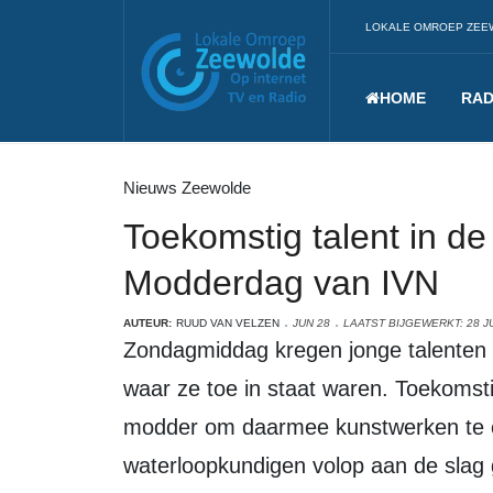
LOKALE OMROEP ZEE
HOME
RAD
Nieuws Zeewolde
Toekomstig talent in d
Modderdag van IVN
AUTEUR:
RUUD VAN VELZEN
JUN 28
LAATST BIJGEWERKT: 28 J
Zondagmiddag kregen jonge talenten bij IVN volop de gelegenheid te laten zien
waar ze toe in staat waren. Toekomst
modder om daarmee kunstwerken te cr
waterloopkundigen volop aan de slag