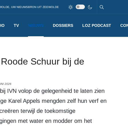
WOLDE, UW NIEUWSBRON UIT ZEEWOLDE
IO
TV
NIEUWS
DOSSIERS
LOZ PODCAST
CO
e Roode Schuur bij de
UNI 2026
ige Karel Appels mengden zelf hun verf en
eëren terwijl de toekomstige
 gingen met water en modder om het