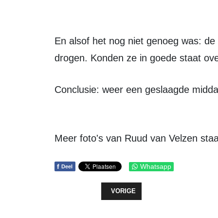
En alsof het nog niet genoeg was: de kunstwerken kregen de kans om te
drogen. Konden ze in goede staat ove
Conclusie: weer een geslaagde middag
Meer foto's van Ruud van Velzen sta
f
Whatsapp
Deel
VORIG ARTIKEL: POLDERVERHALEN,
VORIGE