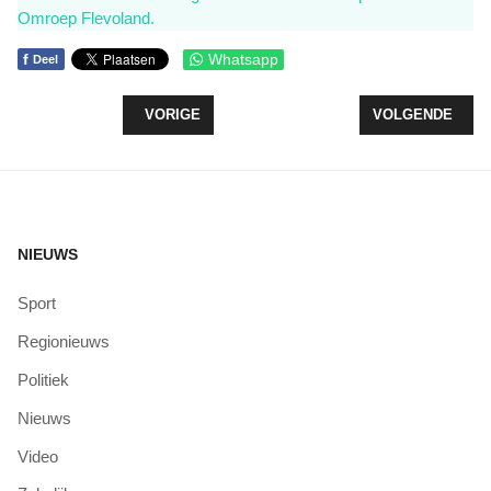
Omroep Flevoland.
f
Whatsapp
Deel
VORIG ARTIKEL: VERDELING WIJKWETHOUDERS
VOLGENDE ARTIK
VORIGE
VOLGENDE
NIEUWS
Sport
Regionieuws
Politiek
Nieuws
Video