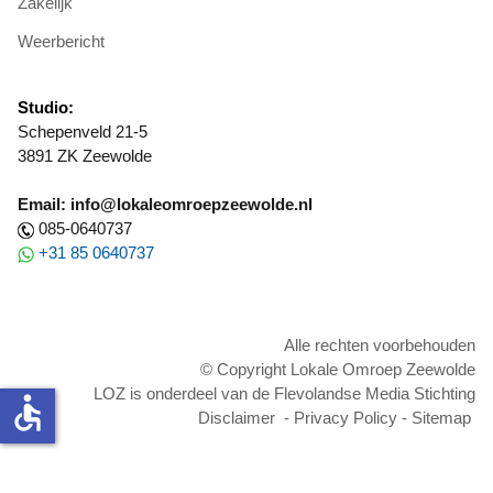
Zakelijk
Weerbericht
Studio:
Schepenveld 21-5
3891 ZK Zeewolde
Email: info@lokaleomroepzeewolde.nl
085-0640737
+31 85 0640737
Alle rechten voorbehouden
© Copyright Lokale Omroep Zeewolde
LOZ is onderdeel van de Flevolandse Media Stichting
accessible
Disclaimer
-
Privacy Policy
-
Sitemap