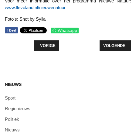
Voor meer informatie over het programma Nieuwe Natuur:
www.flevoland.nl/nieuwenatuur
Foto's: Shot by Sylla
f
Whatsapp
Deel
VORIG ARTIKEL: VRIJDAGAVOND 1 NOVEMBER: H
VOLGENDE ARTI
VORIGE
VOLGENDE
NIEUWS
Sport
Regionieuws
Politiek
Nieuws