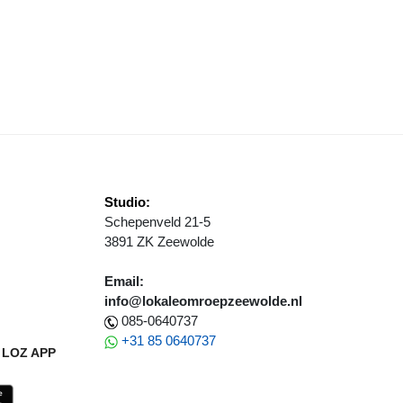
ATTE VOETEN OP HET STRAND DOOR HOOGWATER
Studio:
Schepenveld 21-5
3891 ZK Zeewolde
Email:
info@lokaleomroepzeewolde.nl
085-0640737
+31 85 0640737
LOZ APP