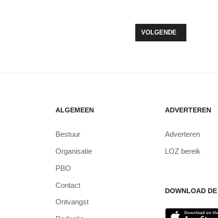
ORRELCLUB WINT ZEEWOLDE 'K WIS'T 2023
VOLGENDE ARTIKEL: N
VOLGENDE
ALGEMEEN
ADVERTEREN
Bestuur
Adverteren
Organisatie
LOZ bereik
PBO
Contact
DOWNLOAD DE 
Ontvangst