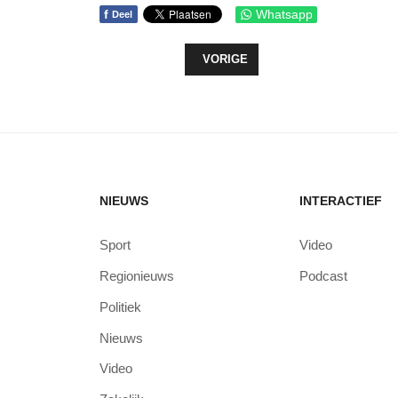
f
Whatsapp
Deel
VORIG ARTIKEL: VRIJDAGAVOND B
VORIGE
NIEUWS
INTERACTIEF
Sport
Video
Regionieuws
Podcast
Politiek
Nieuws
Video