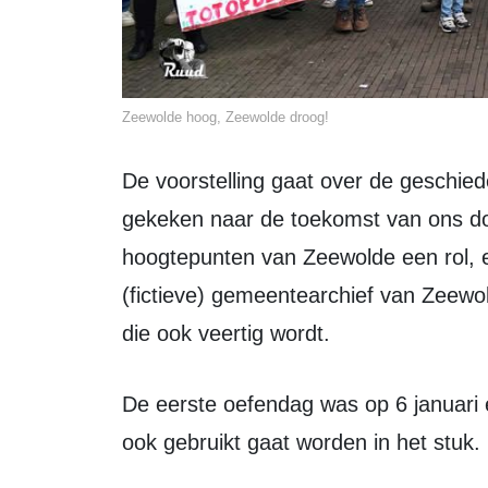
Zeewolde hoog, Zeewolde droog!
De voorstelling gaat over de geschiedenis van Zeewolde en er wordt vooruit
gekeken naar de toekomst van ons dor
hoogtepunten van Zeewolde een rol, e
(fictieve) gemeentearchief van Zeewo
die ook veertig wordt.
De eerste oefendag was op 6 januari en werd afgesloten met de filmopname, die
ook gebruikt gaat worden in het stuk.