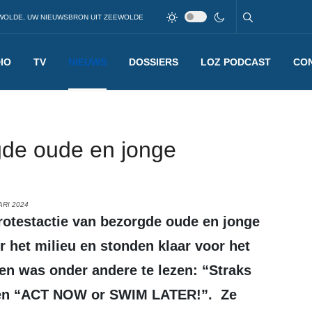
WOLDE, UW NIEUWSBRON UIT ZEEWOLDE
IO
TV
NIEUWS
DOSSIERS
LOZ PODCAST
CO
gde oude en jonge
ARI 2024
het milieu en stonden klaar voor het
n was onder andere te lezen: “Straks
” en “ACT NOW or SWIM LATER!”. Ze