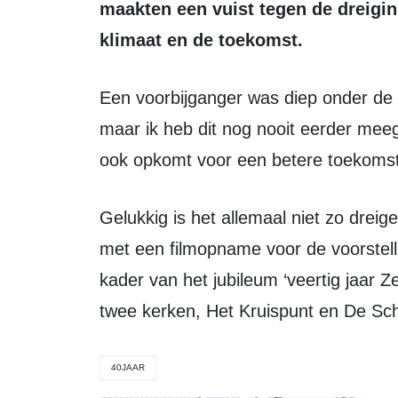
maakten een vuist tegen de dreigin
klimaat en de toekomst.
Een voorbijganger was diep onder de indruk: “Ik woon al 15 jaar in Zeewolde,
maar ik heb dit nog nooit eerder mee
ook opkomt voor een betere toekomst
Gelukkig is het allemaal niet zo dreigend als het lijkt en hadden we hier te maken
met een filmopname voor de voorstel
kader van het jubileum ‘veertig jaar 
twee kerken, Het Kruispunt en De Schu
40JAAR