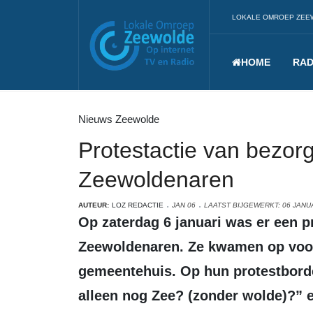
LOKALE OMROEP ZEE
HOME
RAD
Nieuws Zeewolde
Protestactie van bezor
Zeewoldenaren
AUTEUR:
LOZ REDACTIE
JAN 06
LAATST BIJGEWERKT: 06 JANU
Op zaterdag 6 januari was er een protestactie van bezorgde oude en jonge
Zeewoldenaren. Ze kwamen op voor 
gemeentehuis. Op hun protestborde
alleen nog Zee? (zonder wolde)?