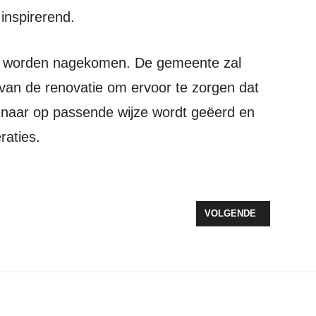
 inspirerend.
van de renovatie om ervoor te zorgen dat
enaar op passende wijze wordt geëerd en
raties.
FLEVOLAND INVESTEERT ZEEWOLDE CULTUUR PROJECTEN
VOLGENDE ARTIKEL: HE
VOLGENDE