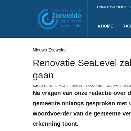
LOKALE OMROEP ZEE
HOME
RAD
Nieuws Zeewolde
Renovatie SeaLevel zal 
gaan
AUTEUR:
LOZ REDACTIE
APR 01
LAATST BIJGEWERKT: 02 APRI
Na vragen van onze redactie over de renovatie van Sealevel heeft de
gemeente onlangs gesproken met v
woordvoerder van de gemeente verk
erkenning toont.