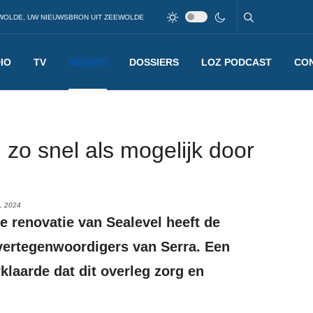
WOLDE, UW NIEUWSBRON UIT ZEEWOLDE
IO
TV
NIEUWS
DOSSIERS
LOZ PODCAST
CO
zo snel als mogelijk door
L 2024
ertegenwoordigers van Serra. Een
laarde dat dit overleg zorg en