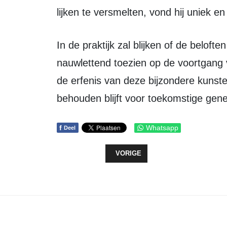
lijken te versmelten, vond hij uniek en
In de praktijk zal blijken of de beloften worden nagekomen. De gemeente zal
nauwlettend toezien op de voortgang 
de erfenis van deze bijzondere kunst
behouden blijft voor toekomstige gene
f
Whatsapp
Deel
VORIG ARTIKEL: CULTUURFONDS 
VORIGE