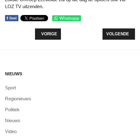
LOZ TV uitzenden.
f
Whatsapp
Deel
VORIG ARTIKEL: VVN VERKEERSVOORLICHTING 
VOLGENDE ARTI
VORIGE
VOLGENDE
NIEUWS
Sport
Regionieuws
Politiek
Nieuws
Video