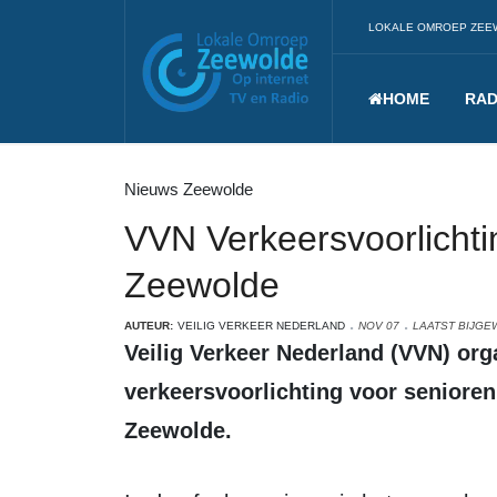
LOKALE OMROEP ZEE
HOME
RAD
Nieuws Zeewolde
VVN Verkeersvoorlichti
Zeewolde
AUTEUR:
VEILIG VERKEER NEDERLAND
NOV 07
LAATST BIJGE
Veilig Verkeer Nederland (VVN) organiseert 9 december een
verkeersvoorlichting voor seniore
Zeewolde.