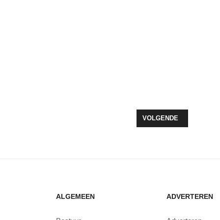
RUKT BELANG MOBEYE
VOLGENDE ARTIKEL: R
VOLGENDE
ALGEMEEN
ADVERTEREN