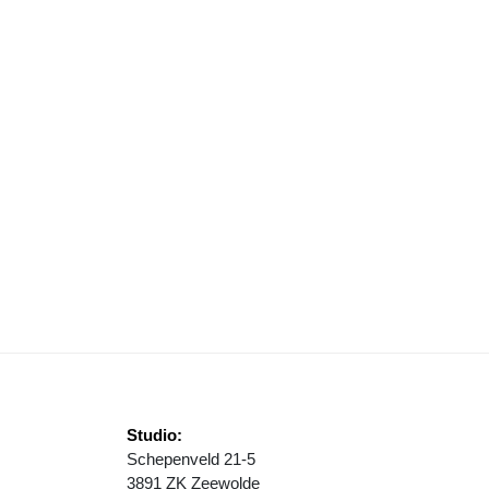
OUTE SINTERKLAASINTOCHT 20 NOVEMBER BEKEND
Studio:
Schepenveld 21-5
3891 ZK Zeewolde