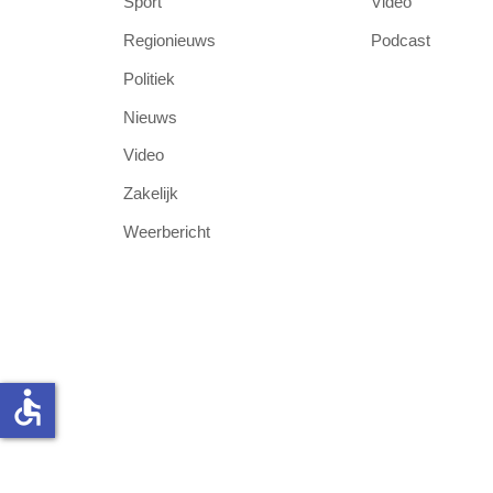
Sport
Video
Regionieuws
Podcast
Politiek
Nieuws
Video
Zakelijk
Weerbericht
accessible