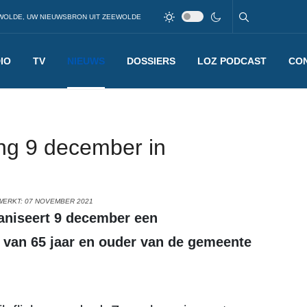
WOLDE, UW NIEUWSBRON UIT ZEEWOLDE
IO
TV
NIEUWS
DOSSIERS
LOZ PODCAST
CO
ng 9 december in
WERKT: 07 NOVEMBER 2021
n van 65 jaar en ouder van de gemeente