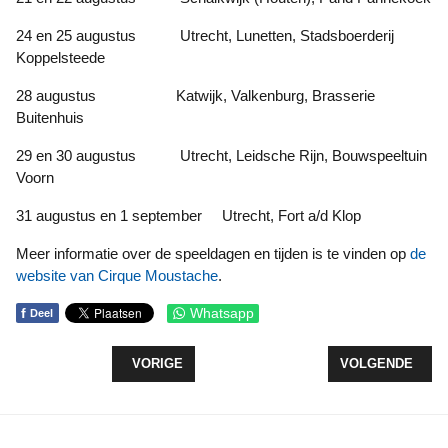
24 en 25 augustus Utrecht, Lunetten, Stadsboerderij
Koppelsteede
28 augustus Katwijk, Valkenburg, Brasserie
Buitenhuis
29 en 30 augustus Utrecht, Leidsche Rijn, Bouwspeeltuin
Voorn
31 augustus en 1 september Utrecht, Fort a/d Klop
Meer informatie over de speeldagen en tijden is te vinden op
de
website van Cirque Moustache
.
f
Whatsapp
Deel
VORIG ARTIKEL: JUWELIER HOEKSTRA IN GOUD 
VOLGENDE ARTI
VORIGE
VOLGENDE