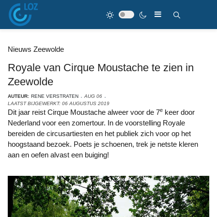
Nieuws Zeewolde
Royale van Cirque Moustache te zien in
Zeewolde
AUTEUR:
RENE VERSTRATEN
AUG 06
LAATST BIJGEWERKT: 06 AUGUSTUS 2019
e
Dit jaar reist Cirque Moustache alweer voor de 7
keer door
Nederland voor een zomertour. In de voorstelling Royale
bereiden de circusartiesten en het publiek zich voor op het
hoogstaand bezoek. Poets je schoenen, trek je netste kleren
aan en oefen alvast een buiging!