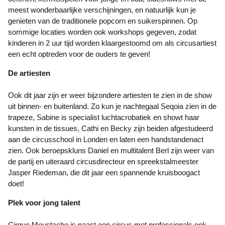
meest wonderbaarlijke verschijningen, en natuurlijk kun je
genieten van de traditionele popcorn en suikerspinnen. Op
sommige locaties worden ook workshops gegeven, zodat
kinderen in 2 uur tijd worden klaargestoomd om als circusartiest
een echt optreden voor de ouders te geven!
De artiesten
Ook dit jaar zijn er weer bijzondere artiesten te zien in de show
uit binnen- en buitenland. Zo kun je nachtegaal Seqoia zien in de
trapeze, Sabine is specialist luchtacrobatiek en showt haar
kunsten in de tissues, Cathi en Becky zijn beiden afgestudeerd
aan de circusschool in Londen en laten een handstandenact
zien. Ook beroepskluns Daniel en multitalent Berl zijn weer van
de partij en uiteraard circusdirecteur en spreekstalmeester
Jasper Riedeman, die dit jaar een spannende kruisboogact
doet!
Plek voor jong talent
Cirque Moustache is naast een circus met professionals ook