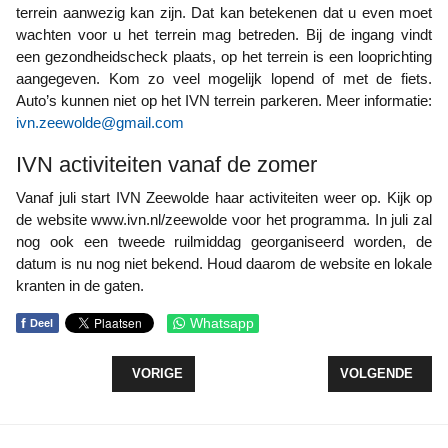
terrein aanwezig kan zijn. Dat kan betekenen dat u even moet
wachten voor u het terrein mag betreden. Bij de ingang vindt
een gezondheidscheck plaats, op het terrein is een looprichting
aangegeven. Kom zo veel mogelijk lopend of met de fiets.
Auto’s kunnen niet op het IVN terrein parkeren. Meer informatie:
ivn.zeewolde@gmail.com
IVN activiteiten vanaf de zomer
Vanaf juli start IVN Zeewolde haar activiteiten weer op. Kijk op
de website www.ivn.nl/zeewolde voor het programma. In juli zal
nog ook een tweede ruilmiddag georganiseerd worden, de
datum is nu nog niet bekend. Houd daarom de website en lokale
kranten in de gaten.
f
Whatsapp
Deel
VORIG ARTIKEL: ‘HELE STAPEL KAARTEN’ VOOR 
VOLGENDE ARTI
VORIGE
VOLGENDE