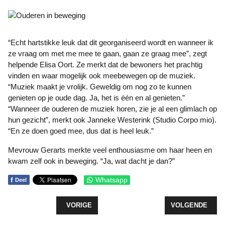
“Echt hartstikke leuk dat dit georganiseerd wordt en wanneer ik
ze vraag om met me mee te gaan, gaan ze graag mee”, zegt
helpende Elisa Oort. Ze merkt dat de bewoners het prachtig
vinden en waar mogelijk ook meebewegen op de muziek.
“Muziek maakt je vrolijk. Geweldig om nog zo te kunnen
genieten op je oude dag. Ja, het is één en al genieten.”
“Wanneer de ouderen de muziek horen, zie je al een glimlach op
hun gezicht”, merkt ook Janneke Westerink (Studio Corpo mio).
“En ze doen goed mee, dus dat is heel leuk.”
Mevrouw Gerarts merkte veel enthousiasme om haar heen en
kwam zelf ook in beweging. “Ja, wat dacht je dan?”
f
Whatsapp
Deel
VORIG ARTIKEL: RUILMIDDAG DEEN NATUURPLA
VOLGENDE ARTIK
VORIGE
VOLGENDE