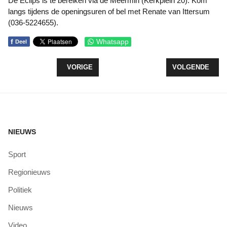
De Eclips is te bereiken via de Meermin (Kerkplein 20). Kom
langs tijdens de openingsuren of bel met Renate van Ittersum
(036-5224655).
f
Whatsapp
Deel
VORIG ARTIKEL: EÉN BEZOEKER VERBANNEN UI
VOLGENDE ARTI
VORIGE
VOLGENDE
NIEUWS
Sport
Regionieuws
Politiek
Nieuws
Video