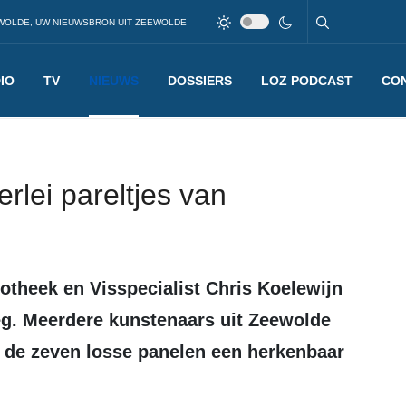
WOLDE, UW NIEUWSBRON UIT ZEEWOLDE
IO
TV
NIEUWS
DOSSIERS
LOZ PODCAST
CO
erlei pareltjes van
g. Meerdere kunstenaars uit Zeewolde
 de zeven losse panelen een herkenbaar