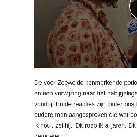
De voor Zeewolde kenmerkende potloden, de Koningsboom uit het Horsterwold
en een verwijzing naar het nabijgelege
voorbij. En de reacties zijn louter po
oudere man aangesproken die wat boos
ik nou’, zei hij. ‘Dit roep ik al jaren. 
gemoeten’.”