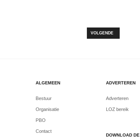
KLOP GAF GRUWELIJKHEDEN IN BOSNIË EEN PLEK DOOR VOORLOPE
VOLGENDE ARTIKEL: Z
VOLGENDE
ALGEMEEN
ADVERTEREN
Bestuur
Adverteren
Organisatie
LOZ bereik
PBO
Contact
DOWNLOAD DE 