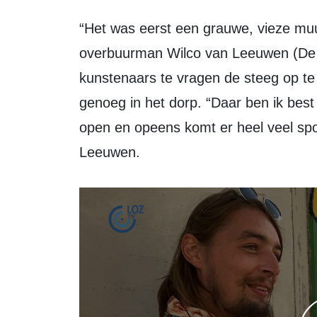
“Het was eerst een grauwe, vieze muur”, vond Chris Koelewijn. Samen met zijn
overbuurman Wilco van Leeuwen (De L
kunstenaars te vragen de steeg op te 
genoeg in het dorp. “Daar ben ik best
open en opeens komt er heel veel spon
Leeuwen.