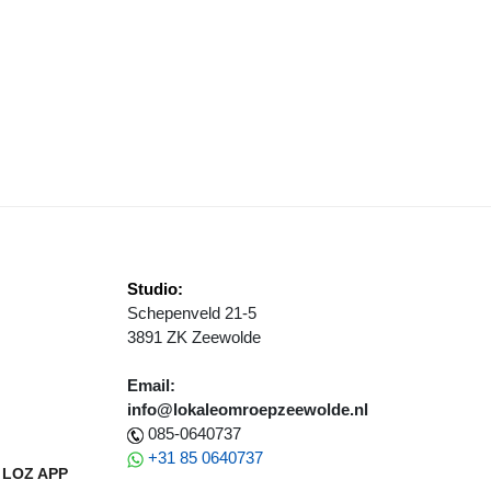
R VAN EMDR
WEMBAD HET BAKEN ALWEER GESLOTEN VOOR PUBLIEK
Studio:
Schepenveld 21-5
3891 ZK Zeewolde
Email:
info@lokaleomroepzeewolde.nl
085-0640737
+31 85 0640737
LOZ APP