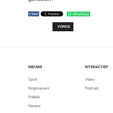
f
Whatsapp
Deel
VORIG ARTIKEL: VETERAAN AAT 
VORIGE
NIEUWS
INTERACTIEF
Sport
Video
Regionieuws
Podcast
Politiek
Nieuws