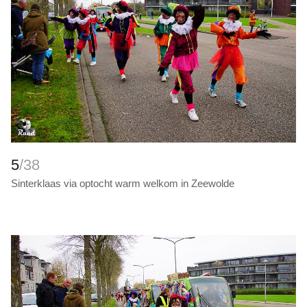
5
/38
Sinterklaas via optocht warm welkom in Zeewolde