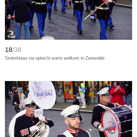
18
/38
Sinterklaas via optocht warm welkom in Zeewolde