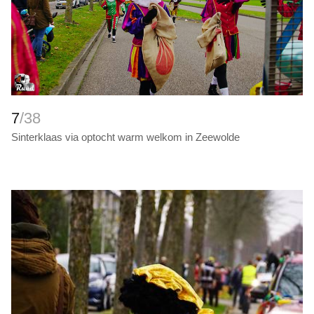
7
/38
Sinterklaas via optocht warm welkom in Zeewolde