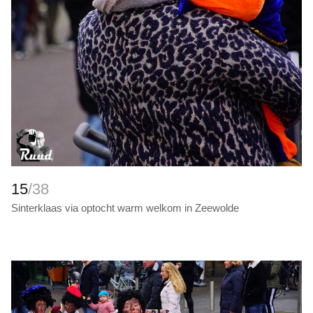
15
/38
Sinterklaas via optocht warm welkom in Zeewolde