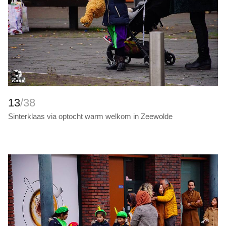
13
/38
Sinterklaas via optocht warm welkom in Zeewolde