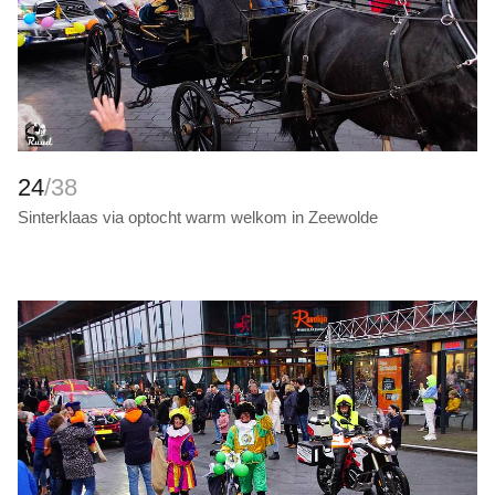
24
/38
Sinterklaas via optocht warm welkom in Zeewolde