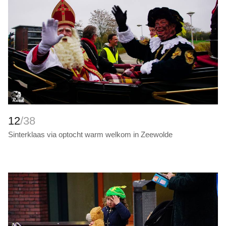
12
/38
Sinterklaas via optocht warm welkom in Zeewolde