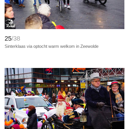
25
/38
Sinterklaas via optocht warm welkom in Zeewolde