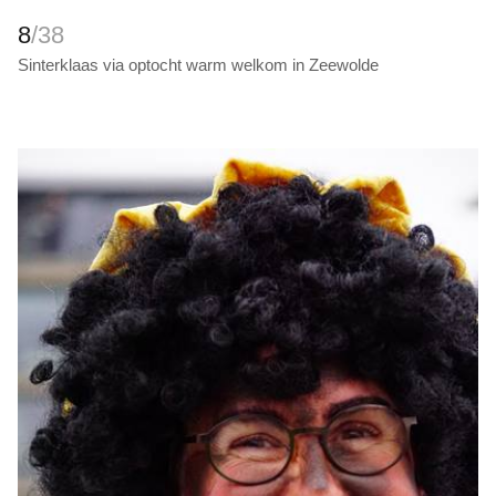
8
/38
Sinterklaas via optocht warm welkom in Zeewolde