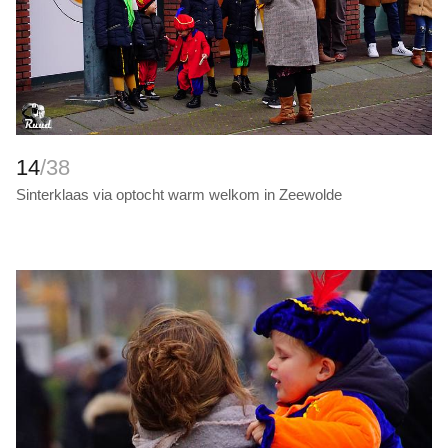
14
/38
Sinterklaas via optocht warm welkom in Zeewolde