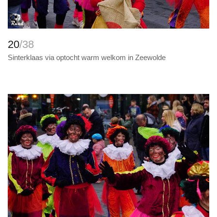
20
/38
Sinterklaas via optocht warm welkom in Zeewolde