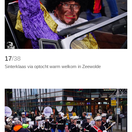
17
/38
Sinterklaas via optocht warm welkom in Zeewolde