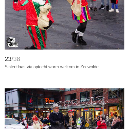
23
/38
Sinterklaas via optocht warm welkom in Zeewolde