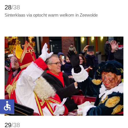
28
/38
Sinterklaas via optocht warm welkom in Zeewolde
accessible
29
/38