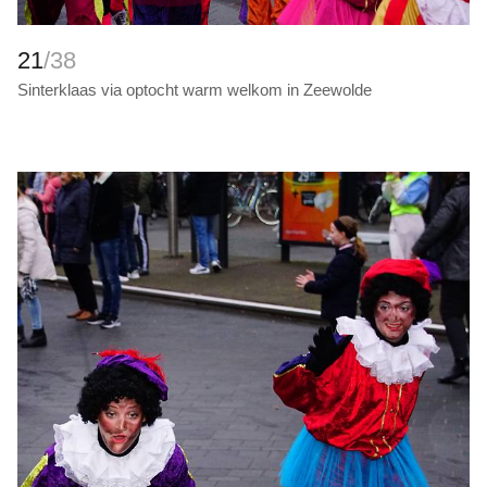
21
/38
Sinterklaas via optocht warm welkom in Zeewolde