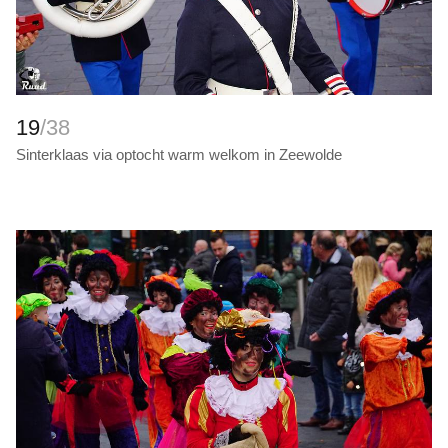
19
/38
Sinterklaas via optocht warm welkom in Zeewolde