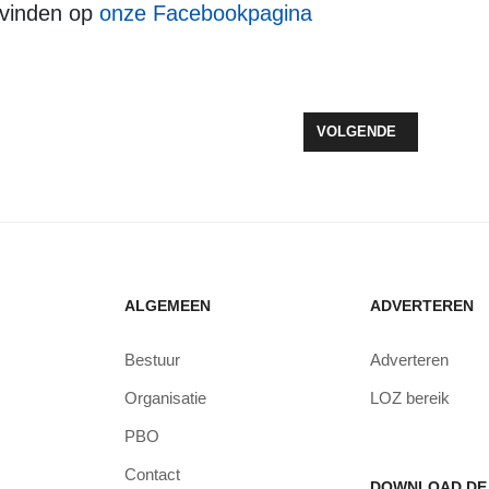
u vinden op
onze Facebookpagina
ELNEMERS NIET WEG BIJ VOGELEXCURSIE IN STILLE KERN
VOLGENDE ARTIKEL: D
VOLGENDE
ALGEMEEN
ADVERTEREN
Bestuur
Adverteren
Organisatie
LOZ bereik
PBO
Contact
DOWNLOAD DE 