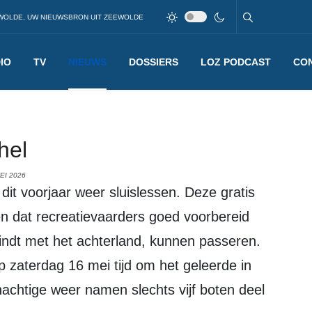
WOLDE, UW NIEUWSBRON UIT ZEEWOLDE
IO
TV
NIEUWS
DOSSIERS
LOZ PODCAST
CO
hel
EI 2026
n dat recreatievaarders goed voorbereid
bindt met het achterland, kunnen passeren.
p zaterdag 16 mei tijd om het geleerde in
nachtige weer namen slechts vijf boten deel