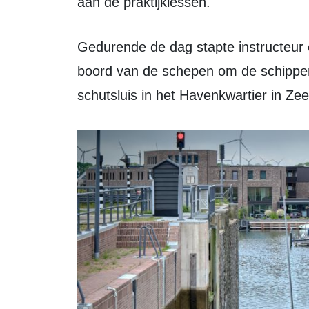
aan de praktijklessen.
Gedurende de dag stapte instructeur en sluiswachter Paul Rimmelzwaan aan
boord van de schepen om de schipper
schutsluis in het Havenkwartier in Ze