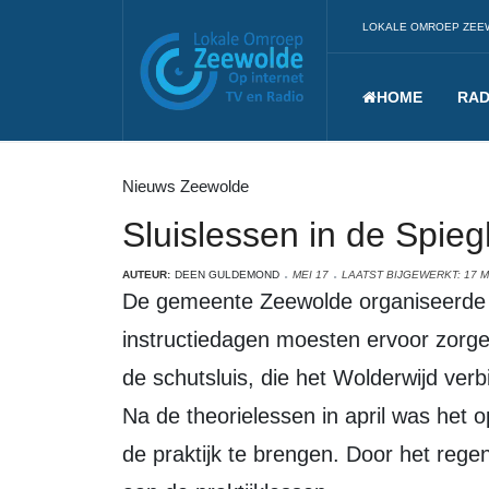
LOKALE OMROEP ZEE
HOME
RAD
Nieuws Zeewolde
Sluislessen in de Spieg
AUTEUR:
DEEN GULDEMOND
MEI 17
LAATST BIJGEWERKT: 17 M
De gemeente Zeewolde organiseerde dit voorjaar weer sluislessen. Deze gratis
instructiedagen moesten ervoor zorge
de schutsluis, die het Wolderwijd ver
Na de theorielessen in april was het o
de praktijk te brengen. Door het rege