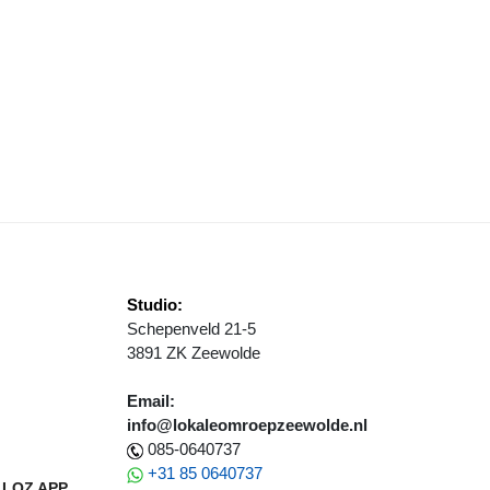
RUÏDE EN BOS-ELF WAKEN OVER ONZE NATUUR
Studio:
Schepenveld 21-5
3891 ZK Zeewolde
Email:
info@lokaleomroepzeewolde.nl
085-0640737
+31 85 0640737
LOZ APP