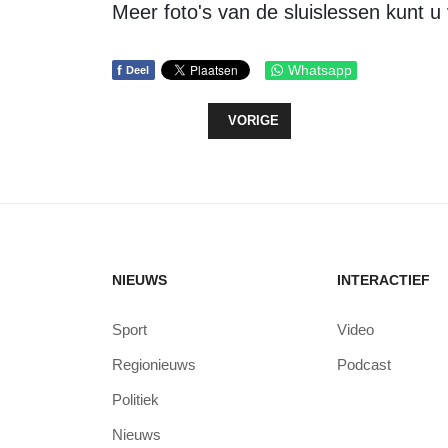
Meer foto's van de sluislessen kunt 
f
Whatsapp
Deel
VORIG ARTIKEL: REGEN HOUDT DE
VORIGE
NIEUWS
INTERACTIEF
Sport
Video
Regionieuws
Podcast
Politiek
Nieuws